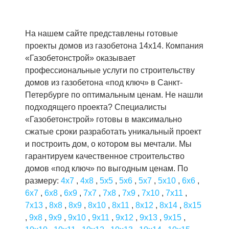
На нашем сайте представлены готовые
проекты домов из газобетона 14x14. Компания
«Газобетонстрой» оказывает
профессиональные услуги по строительству
домов из газобетона «под ключ» в Санкт-
Петербурге по оптимальным ценам. Не нашли
подходящего проекта? Специалисты
«Газобетонстрой» готовы в максимально
сжатые сроки разработать уникальный проект
и построить дом, о котором вы мечтали. Мы
гарантируем качественное строительство
домов «под ключ» по выгодным ценам. По
размеру:
4x7
,
4x8
,
5x5
,
5x6
,
5x7
,
5x10
,
6x6
,
6x7
,
6x8
,
6x9
,
7x7
,
7x8
,
7x9
,
7x10
,
7x11
,
7x13
,
8x8
,
8x9
,
8x10
,
8x11
,
8x12
,
8x14
,
8x15
,
9x8
,
9x9
,
9x10
,
9x11
,
9x12
,
9x13
,
9x15
,