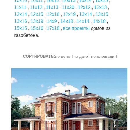
10x10
,
10x11
,
10x12
,
10x13
,
10x14
,
10x15
,
11x11
,
11x12
,
11x13
,
11x20
,
12x12
,
12x13
,
12x14
,
12x15
,
12x16
,
12x19
,
13x14
,
13x15
,
13x16
,
13x19
,
14x9
,
14x10
,
14x14
,
14x18
,
15x15
,
15x16
,
17x18
,
все проекты
домов из
газобетона.
СОРТИРОВАТЬ:
по цене ↑
по дате ↑
по площади ↑