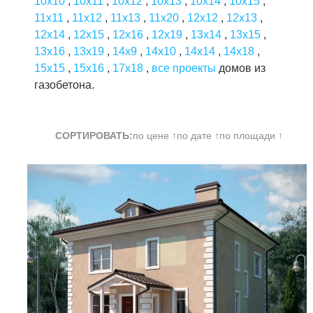
10x10
,
10x11
,
10x12
,
10x13
,
10x14
,
10x15
,
11x11
,
11x12
,
11x13
,
11x20
,
12x12
,
12x13
,
12x14
,
12x15
,
12x16
,
12x19
,
13x14
,
13x15
,
13x16
,
13x19
,
14x9
,
14x10
,
14x14
,
14x18
,
15x15
,
15x16
,
17x18
,
все проекты
домов из
газобетона.
СОРТИРОВАТЬ:
по цене ↑
по дате ↑
по площади ↑