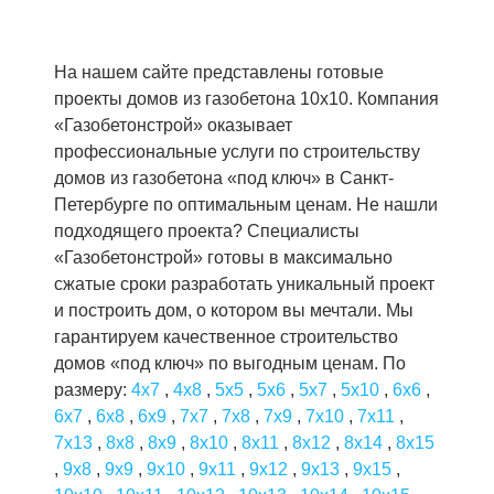
На нашем сайте представлены готовые
проекты домов из газобетона 10x10. Компания
«Газобетонстрой» оказывает
профессиональные услуги по строительству
домов из газобетона «под ключ» в Санкт-
Петербурге по оптимальным ценам. Не нашли
подходящего проекта? Специалисты
«Газобетонстрой» готовы в максимально
сжатые сроки разработать уникальный проект
и построить дом, о котором вы мечтали. Мы
гарантируем качественное строительство
домов «под ключ» по выгодным ценам. По
размеру:
4x7
,
4x8
,
5x5
,
5x6
,
5x7
,
5x10
,
6x6
,
6x7
,
6x8
,
6x9
,
7x7
,
7x8
,
7x9
,
7x10
,
7x11
,
7x13
,
8x8
,
8x9
,
8x10
,
8x11
,
8x12
,
8x14
,
8x15
,
9x8
,
9x9
,
9x10
,
9x11
,
9x12
,
9x13
,
9x15
,