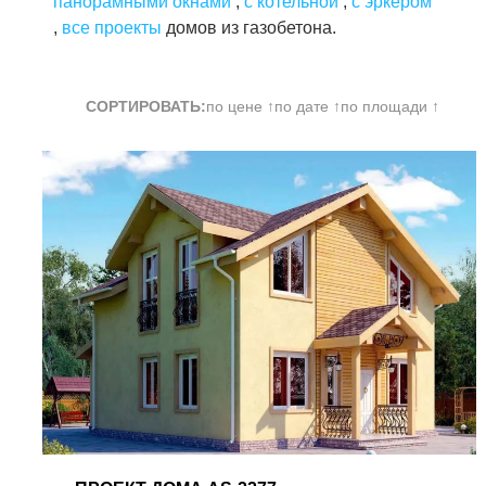
панорамными окнами
,
с котельной
,
с эркером
,
все проекты
домов из газобетона.
СОРТИРОВАТЬ:
по цене ↑
по дате ↑
по площади ↑