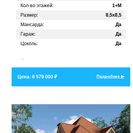
Кол-во этажей:
1+M
Размер:
8,5x8,5
Мансарда:
Да
Гараж:
Да
Цоколь:
Да
...
Подробнее ▶
Цена: 6 579 000 ₽