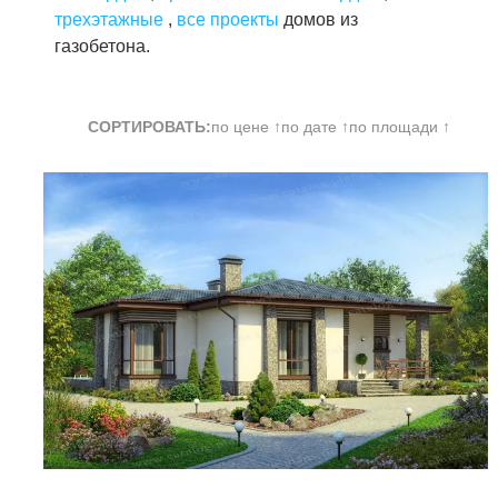
трехэтажные
,
все проекты
домов из
газобетона.
СОРТИРОВАТЬ:
по цене ↑
по дате ↑
по площади ↑